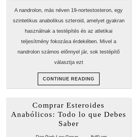
Amit
Law
A nandrolon, más néven 19-nortestosteron, egy
Group
Tudni
szintetikus anabolikus szteroid, amelyet gyakran
Érdemes
használnak a testépítés és az atletikai
teljesítmény fokozása érdekében. Mivel a
nandrolon számos előnnyel jár, sok testépítő
választja ezt
CONTINUE
CONTINUE READING
READING
Comprar Esteroides
Anabólicos: Todo lo que Debes
Comprar
Saber
Esteroides
Dan
Dan Park Law Group
9:40 am