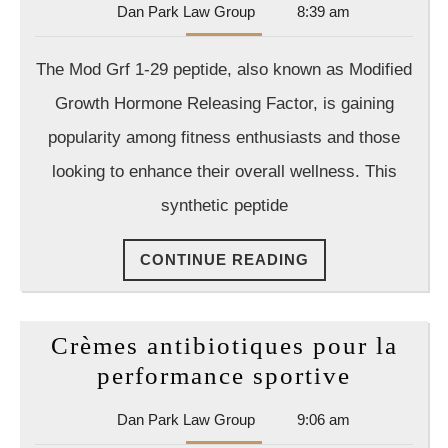
Dan
Dan Park Law Group
8:39 am
Mod
Park
Grf
Law
The Mod Grf 1-29 peptide, also known as Modified
Group
1-
Growth Hormone Releasing Factor, is gaining
29
popularity among fitness enthusiasts and those
Peptide
looking to enhance their overall wellness. This
Course
synthetic peptide
CONTINUE
CONTINUE READING
READING
Crèmes antibiotiques pour la
Crèmes
performance sportive
antibiot
Dan
Dan Park Law Group
9:06 am
pour
Park