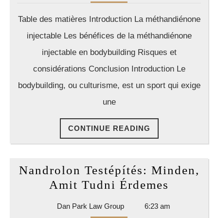
Park
la
Law
Table des matières Introduction La méthandiénone
Group
méthandién
injectable Les bénéfices de la méthandiénone
injectable
injectable en bodybuilding Risques et
dans
considérations Conclusion Introduction Le
l’améliorat
des
bodybuilding, ou culturisme, est un sport qui exige
performanc
une
de
force
CONTINUE
CONTINUE READING
READING
en
bodybuildi
Nandrolon Testépítés: Minden,
Nandrol
Amit Tudni Érdemes
Testépít
Dan
Dan Park Law Group
6:23 am
Minden,
Park