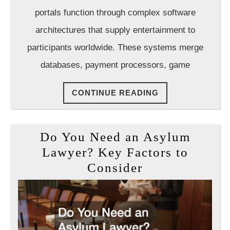
the
portals function through complex software
innovations
architectures that supply entertainment to
behind
player
participants worldwide. These systems merge
interaction
databases, payment processors, game
CONTINUE
CONTINUE READING
READING
Do You Need an Asylum
Lawyer? Key Factors to
Do
Consider
You
Need
an
Asylum