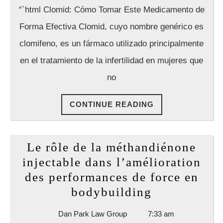
Este
Law
“`html Clomid: Cómo Tomar Este Medicamento de
Group
Medicamento
Forma Efectiva Clomid, cuyo nombre genérico es
de
clomifeno, es un fármaco utilizado principalmente
Forma
en el tratamiento de la infertilidad en mujeres que
Efectiva
no
CONTINUE
CONTINUE READING
READING
Le rôle de la méthandiénone
injectable dans l’amélioration
des performances de force en
Le
bodybuilding
rôle
Dan
Dan Park Law Group
7:33 am
de