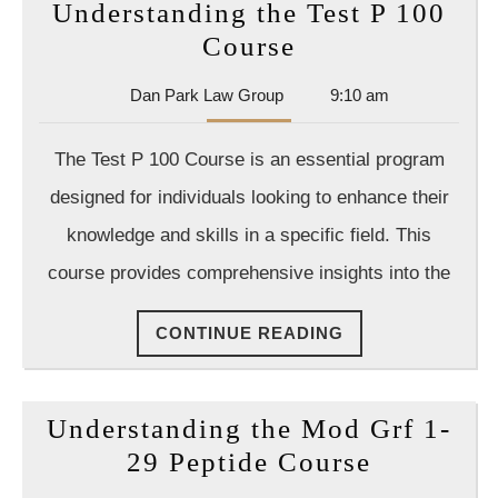
Understanding the Test P 100
Understanding
Course
the
Dan
Dan Park Law Group
9:10 am
Test
Park
P
Law
The Test P 100 Course is an essential program
Group
100
designed for individuals looking to enhance their
Course
knowledge and skills in a specific field. This
course provides comprehensive insights into the
CONTINUE
CONTINUE READING
READING
Understanding the Mod Grf 1-
Understa
29 Peptide Course
the