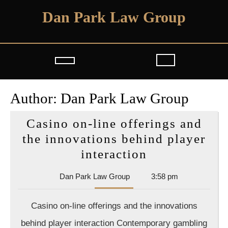
Skip
Dan Park Law Group
to
content
Open
Button
Author:
Dan Park Law Group
Casino on-line offerings and
the innovations behind player
Casino
interaction
on-
Dan
Dan Park Law Group
3:58 pm
line
Park
offerings
Law
Casino on-line offerings and the innovations
Group
and
behind player interaction Contemporary gambling