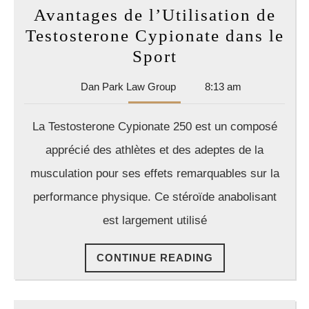
Avantages de l’Utilisation de
Testosterone Cypionate dans le
Avantages
Sport
de
Dan
Dan Park Law Group
8:13 am
l’Utilisation
Park
de
Law
La Testosterone Cypionate 250 est un composé
Group
Testosterone
apprécié des athlètes et des adeptes de la
Cypionate
musculation pour ses effets remarquables sur la
dans
performance physique. Ce stéroïde anabolisant
le
Sport
est largement utilisé
CONTINUE
CONTINUE READING
READING