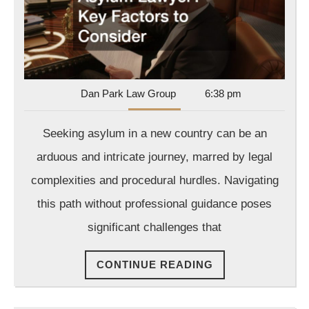
Lawyer?
Key
Factors
to
Dan
Dan Park Law Group
6:38 pm
Consider
Park
Law
Seeking asylum in a new country can be an
Group
arduous and intricate journey, marred by legal
complexities and procedural hurdles. Navigating
this path without professional guidance poses
significant challenges that
CONTINUE
CONTINUE READING
READING