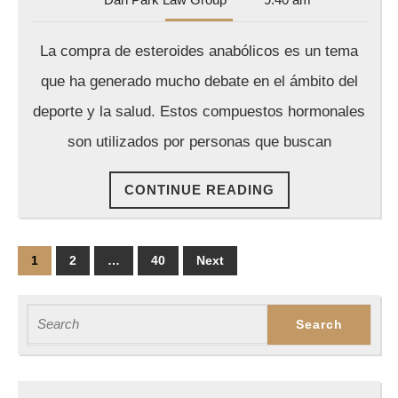
Anabólicos:
Park
Todo
Law
La compra de esteroides anabólicos es un tema
Group
lo
que ha generado mucho debate en el ámbito del
que
deporte y la salud. Estos compuestos hormonales
Debes
son utilizados por personas que buscan
Saber
CONTINUE
CONTINUE READING
READING
Posts
1
2
…
40
Next
pagination
Search
for: