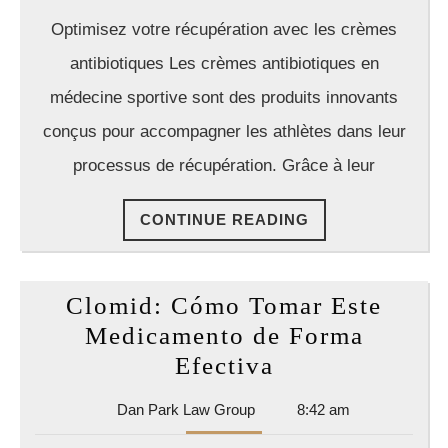
la
Law
Optimisez votre récupération avec les crèmes
Group
perform
antibiotiques Les crèmes antibiotiques en
sportive
médecine sportive sont des produits innovants
conçus pour accompagner les athlètes dans leur
processus de récupération. Grâce à leur
CONTINUE
CONTINUE READING
READING
Clomid: Cómo Tomar Este
Medicamento de Forma
Clomid:
Efectiva
Cómo
Dan
Dan Park Law Group
8:42 am
Tomar
Park