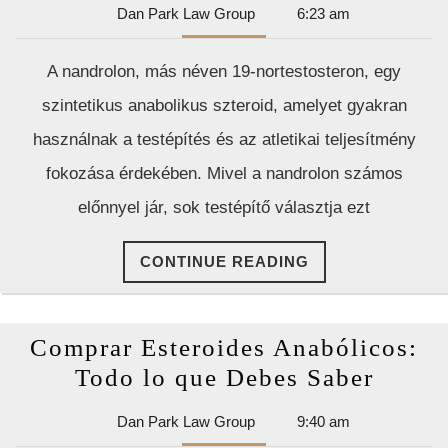
Dan
Dan Park Law Group
6:23 am
Minden,
Park
Amit
Law
A nandrolon, más néven 19-nortestosteron, egy
Group
Tudni
szintetikus anabolikus szteroid, amelyet gyakran
Érdemes
használnak a testépítés és az atletikai teljesítmény
fokozása érdekében. Mivel a nandrolon számos
előnnyel jár, sok testépítő választja ezt
CONTINUE
CONTINUE READING
READING
Comprar Esteroides Anabólicos:
Compr
Todo lo que Debes Saber
Estero
Dan
Dan Park Law Group
9:40 am
Anabó
Park