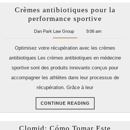
Crèmes antibiotiques pour la
Crèmes
performance sportive
antibiot
Dan
Dan Park Law Group
9:06 am
pour
Park
la
Law
Optimisez votre récupération avec les crèmes
Group
perform
antibiotiques Les crèmes antibiotiques en médecine
sportive
sportive sont des produits innovants conçus pour
accompagner les athlètes dans leur processus de
récupération. Grâce à leur
CONTINUE
CONTINUE READING
READING
Clomid: Cómo Tomar Este