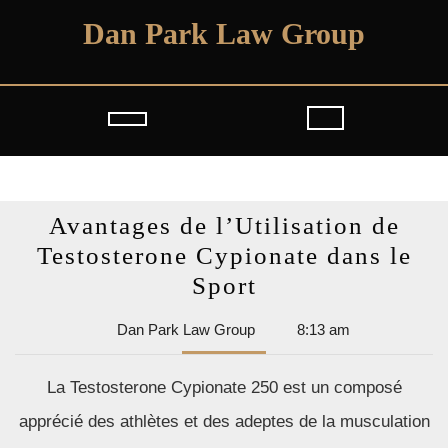
Skip
Dan Park Law Group
to
content
Open
Button
Avantages de l’Utilisation de
Testosterone Cypionate dans le
Avantages
Sport
de
Dan
Dan Park Law Group
8:13 am
l’Utilisation
Park
de
Law
La Testosterone Cypionate 250 est un composé
Group
Testosterone
apprécié des athlètes et des adeptes de la musculation
Cypionate