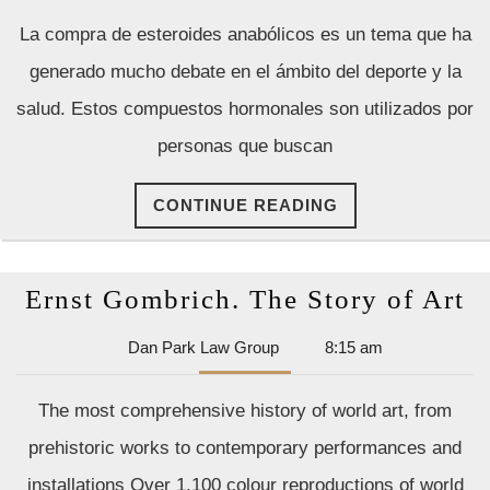
Todo
Law
La compra de esteroides anabólicos es un tema que ha
Group
lo
generado mucho debate en el ámbito del deporte y la
que
salud. Estos compuestos hormonales son utilizados por
Debes
personas que buscan
Saber
CONTINUE
CONTINUE READING
READING
E
Ernst Gombrich. The Story of Art
G
Dan
Dan Park Law Group
8:15 am
T
Park
S
Law
The most comprehensive history of world art, from
Group
o
prehistoric works to contemporary performances and
A
installations Over 1,100 colour reproductions of world