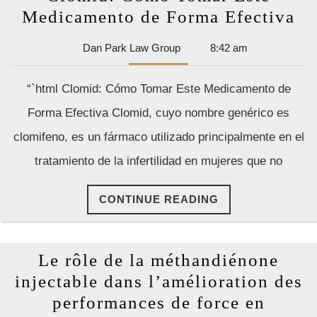
Cl
Medicamento de Forma Efectiva
C
Dan
Dan Park Law Group
8:42 am
To
Park
Es
Law
“`html Clomid: Cómo Tomar Este Medicamento de
Group
Me
Forma Efectiva Clomid, cuyo nombre genérico es
de
clomifeno, es un fármaco utilizado principalmente en el
Fo
tratamiento de la infertilidad en mujeres que no
Ef
CONTINUE
CONTINUE READING
READING
Le rôle de la méthandiénone
injectable dans l’amélioration des
performances de force en