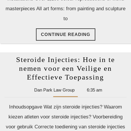
masterpieces All art forms: from painting and sculpture
to
CONTINUE
CONTINUE READING
READING
Steroide Injecties: Hoe in te
nemen voor een Veilige en
Steroid
Effectieve Toepassing
Injectie
Dan
Dan Park Law Group
6:35 am
Hoe
Park
in
Law
Inhoudsopgave Wat zijn steroide injecties? Waarom
Group
te
kiezen atleten voor steroide injecties? Voorbereiding
nemen
voor gebruik Correcte toediening van steroide injecties
voor