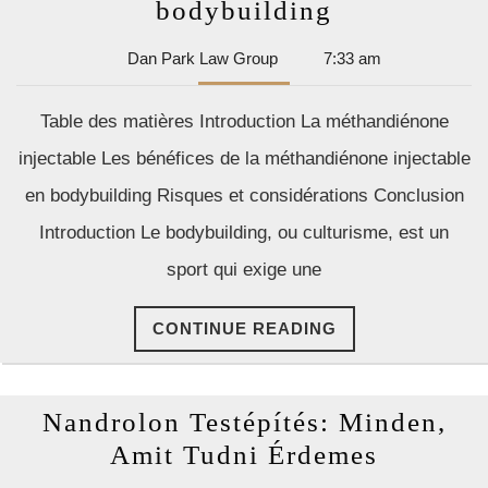
Le
bodybuilding
rôle
Dan
Dan Park Law Group
7:33 am
de
Park
la
Law
Table des matières Introduction La méthandiénone
Group
méthandién
injectable Les bénéfices de la méthandiénone injectable
injectable
en bodybuilding Risques et considérations Conclusion
dans
Introduction Le bodybuilding, ou culturisme, est un
l’améliorat
des
sport qui exige une
performanc
CONTINUE
CONTINUE READING
de
READING
force
en
Nandrolon Testépítés: Minden,
bodybuildi
Nandrol
Amit Tudni Érdemes
Testépít