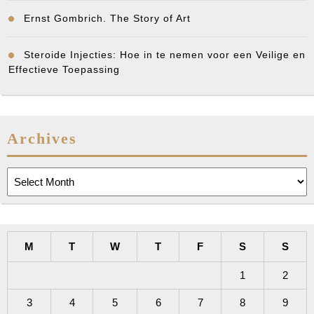
Ernst Gombrich. The Story of Art
Steroide Injecties: Hoe in te nemen voor een Veilige en
Effectieve Toepassing
Archives
Archives
M
T
W
T
F
S
S
1
2
3
4
5
6
7
8
9