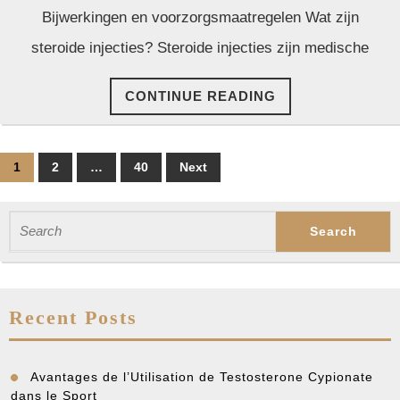
Bijwerkingen en voorzorgsmaatregelen Wat zijn
een
Veilige
steroide injecties? Steroide injecties zijn medische
en
CONTINUE
CONTINUE READING
Effecti
READING
Toepas
Posts
1
2
…
40
Next
pagination
Search
for:
Recent Posts
Avantages de l’Utilisation de Testosterone Cypionate
dans le Sport