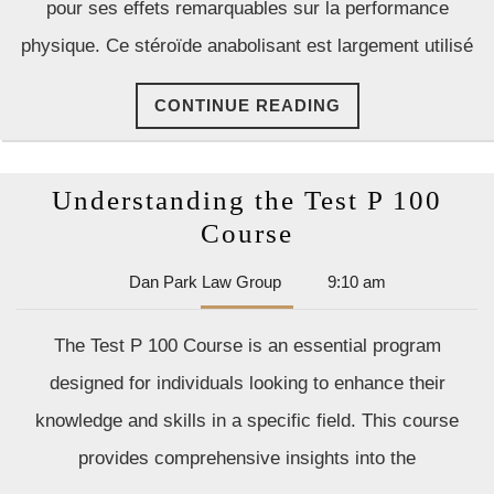
pour ses effets remarquables sur la performance
dans
physique. Ce stéroïde anabolisant est largement utilisé
le
Sport
CONTINUE
CONTINUE READING
READING
Understanding the Test P 100
Understanding
Course
the
Dan
Dan Park Law Group
9:10 am
Test
Park
P
Law
The Test P 100 Course is an essential program
Group
100
designed for individuals looking to enhance their
Course
knowledge and skills in a specific field. This course
provides comprehensive insights into the