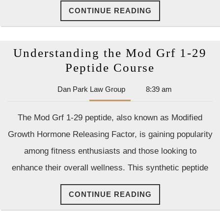
CONTINUE
CONTINUE READING
READING
Understanding the Mod Grf 1-29
Understan
Peptide Course
the
Dan
Dan Park Law Group
8:39 am
Mod
Park
Grf
Law
The Mod Grf 1-29 peptide, also known as Modified
Group
1-
Growth Hormone Releasing Factor, is gaining popularity
29
among fitness enthusiasts and those looking to
Peptide
enhance their overall wellness. This synthetic peptide
Course
CONTINUE
CONTINUE READING
READING