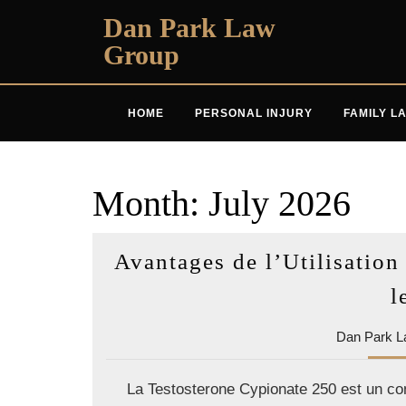
Skip
Dan Park Law
to
Group
content
HOME
PERSONAL INJURY
FAMILY L
Month:
July 2026
Avantages de l’Utilisation
l
Dan Park L
La Testosterone Cypionate 250 est un co