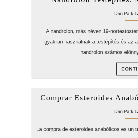
Dan Park L
A nandrolon, más néven 19-nortestostero
gyakran használnak a testépítés és az at
nandrolon számos előnnye
CONTI
Comprar Esteroides Anabó
Dan Park L
La compra de esteroides anabólicos es un 