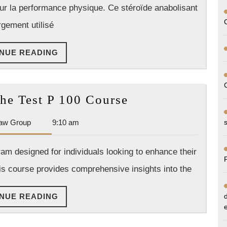
ur la performance physique. Ce stéroïde anabolisant
Cypionate
dans
rgement utilisé
le
CONTINUE
NUE READING
Sport
READING
Understanding
he Test P 100 Course
the
Dan
aw Group
9:10 am
Test
Park
P
Law
am designed for individuals looking to enhance their
100
Group
This course provides comprehensive insights into the
Course
CONTINUE
NUE READING
READING