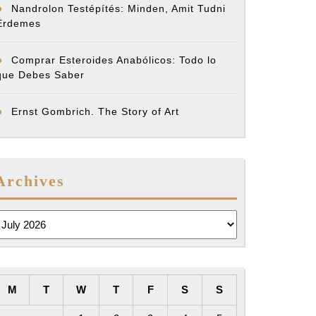
Nandrolon Testépítés: Minden, Amit Tudni
ding
Érdemes
Comprar Esteroides Anabólicos: Todo lo
que Debes Saber
Ernst Gombrich. The Story of Art
Archives
rchives
ques
M
T
W
T
F
S
S