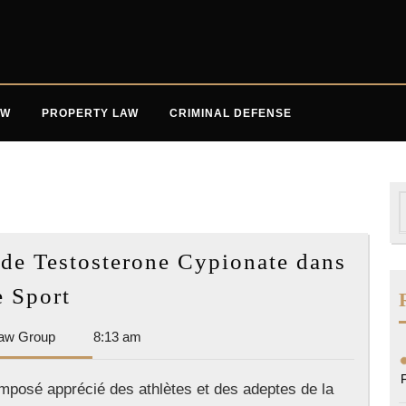
AW
PROPERTY LAW
CRIMINAL DEFENSE
S
f
 de Testosterone Cypionate dans
Avantages
e Sport
de
Dan
aw Group
8:13 am
l’Utilisation
Park
de
Law
mposé apprécié des athlètes et des adeptes de la
Testosterone
Group