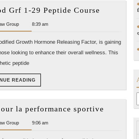
Understan
d Grf 1-29 Peptide Course
the
Dan
aw Group
8:39 am
Mod
Park
Grf
Law
dified Growth Hormone Releasing Factor, is gaining
1-
Group
hose looking to enhance their overall wellness. This
29
Peptide
hetic peptide
Course
CONTINUE
NUE READING
READING
A
Crèmes
our la performance sportive
antibioti
Dan
aw Group
9:06 am
pour
Park
la
Law