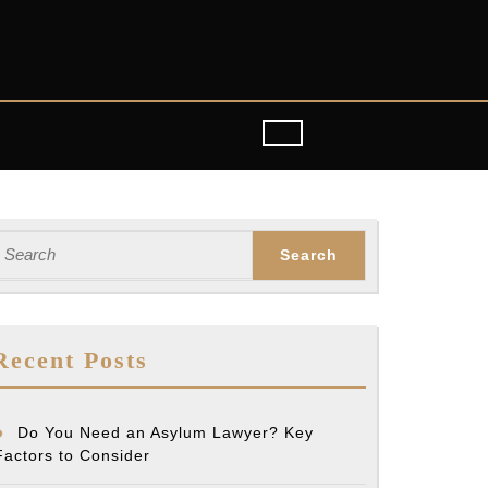
earch
or:
Recent Posts
Do You Need an Asylum Lawyer? Key
Factors to Consider