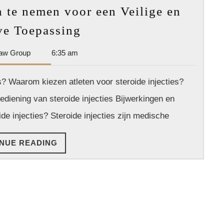
n te nemen voor een Veilige en
Steroide
ve Toepassing
Injecties:
Dan
aw Group
6:35 am
Hoe
Park
in
Law
s? Waarom kiezen atleten voor steroide injecties?
te
Group
ediening van steroide injecties Bijwerkingen en
nemen
voor
e injecties? Steroide injecties zijn medische
een
CONTINUE
NUE READING
Veilige
READING
en
Effectieve
Toepassing