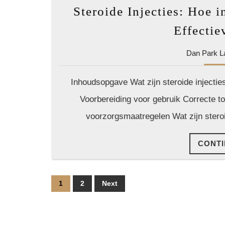
Steroide Injecties: Hoe i
Effectie
Dan Park L
Inhoudsopgave Wat zijn steroide injectie
Voorbereiding voor gebruik Correcte to
voorzorgsmaatregelen Wat zijn steroid
CONTI
Posts
1
2
Next
pagination