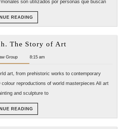
rmonales son utilizados por personas que buscan
que
Debe
CONTINUE
NUE READING
Saber
READING
Ernst
h. The Story of Art
Gombrich.
Dan
aw Group
8:15 am
The
Park
Story
Law
ld art, from prehistoric works to contemporary
of
Group
colour reproductions of world masterpieces All art
Art
inting and sculpture to
CONTINUE
NUE READING
READING