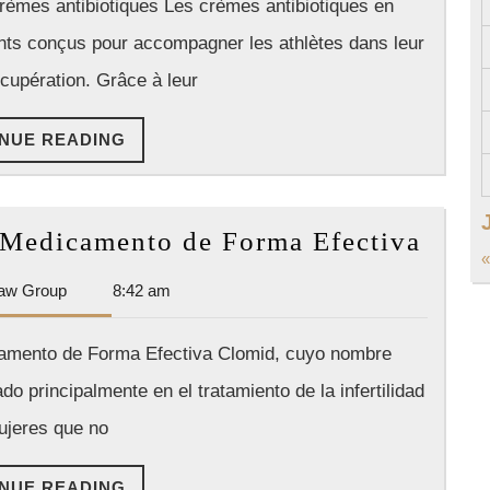
rèmes antibiotiques Les crèmes antibiotiques en
performa
Group
nts conçus pour accompagner les athlètes dans leur
sportive
cupération. Grâce à leur
CONTINUE
NUE READING
READING
Clom
Medicamento de Forma Efectiva
Cóm
Dan
aw Group
8:42 am
Toma
Park
Este
Law
amento de Forma Efectiva Clomid, cuyo nombre
Medi
Group
do principalmente en el tratamiento de la infertilidad
de
Form
ujeres que no
Efect
CONTINUE
NUE READING