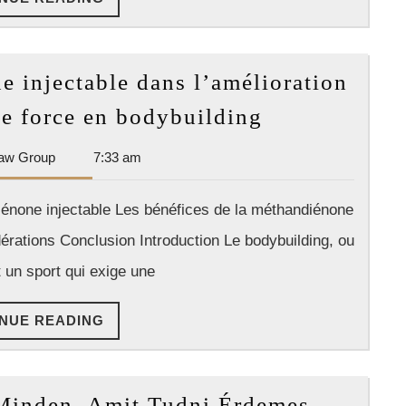
READING
e injectable dans l’amélioration
Le
e force en bodybuilding
rôle
Dan
aw Group
7:33 am
de
Park
la
Law
iénone injectable Les bénéfices de la méthandiénone
méthandiéno
Group
érations Conclusion Introduction Le bodybuilding, ou
injectable
dans
t un sport qui exige une
l’amélioratio
CONTINUE
NUE READING
des
READING
performance
de
Nandrol
 Minden, Amit Tudni Érdemes