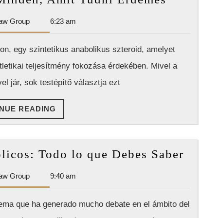
force
Testépíté
en
Dan
aw Group
6:23 am
Minden,
bodybuildin
Park
Amit
Law
n, egy szintetikus anabolikus szteroid, amelyet
Tudni
Group
letikai teljesítmény fokozása érdekében. Mivel a
Érdemes
l jár, sok testépítő választja ezt
CONTINUE
NUE READING
READING
Comp
licos: Todo lo que Debes Saber
Ester
Dan
aw Group
9:40 am
Anabó
Park
Todo
Law
tema que ha generado mucho debate en el ámbito del
lo
Group